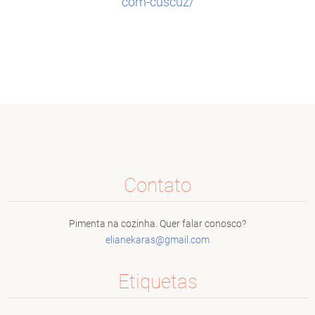
com-cuscuz/
Contato
Pimenta na cozinha. Quer falar conosco?
elianeka
ras@gmai
l.com
Etiquetas