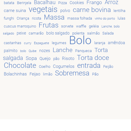
Arroz
Bacalhau
Frango
Cookies
batata
Berinjela
Pizza
vegetais
carne bovina
carne suina
polvo
lentilha
Massa
funghi
Criança
ricota
massa folhada
lulas
vinho do porto
Frutas
cuscus marroquino
sorvete
waffle
geléia
Lanche. bolo
peixe
bolo salgado
camarão
polenta
salmão
Salada
salgado
Bolo
amêndoa
castanhas
legumes
laranja
curry
Espaguete
Lanche
Torta
palmito
nozes
Panqueca
bolo
Quibe
Torta doce
salgada
Sopa
Risoto
Queijo
pão
Chocolate
entrada
Cogumelos
Coelho
Feijão
Sobremesa
Bolachinhas
Feijao
limão
Pão