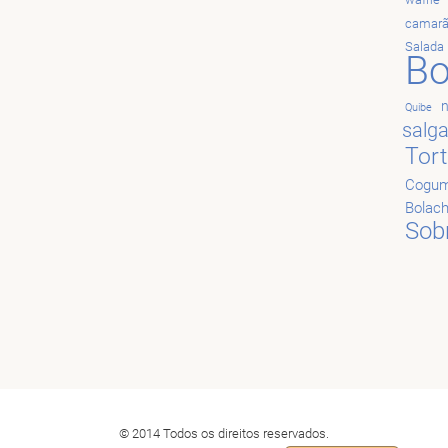
camar
Salada
Bo
Quibe
salg
Tor
Cogum
Bolac
Sob
© 2014 Todos os direitos reservados.