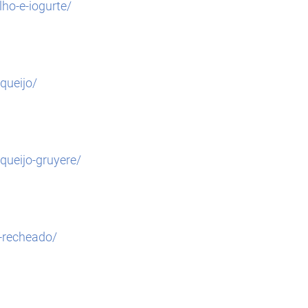
ho-e-iogurte/
queijo/
ueijo-gruyere/
-recheado/