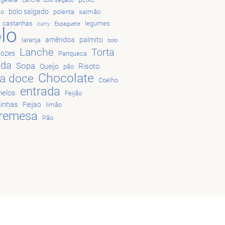
Lanche. bolo salgado
bolo salgado
ão
polenta
salmão
castanhas
legumes
curry
Espaguete
lo
amêndoa
palmito
laranja
bolo
Lanche
Torta
nozes
Panqueca
ada
Sopa
Risoto
Queijo
pão
Chocolate
ta doce
Coelho
entrada
elos
Feijão
hinhas
Feijao
limão
remesa
Pão