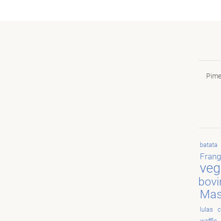
Pime
batata
Fran
veg
bovi
Mas
lulas
c
waffle