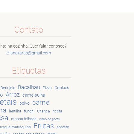
Contato
nta na cozinha. Quer falar conosco?
elianeka
ras@gmai
l.com
Etiquetas
Bacalhau
Cookies
Berinjela
Pizza
Arroz
go
carne suina
etais
carne
polvo
na
lentilha
funghi
Criança
ricota
sa
massa folhada
vinho do porto
Frutas
uscus marroquino
sorvete
peixe
geléia