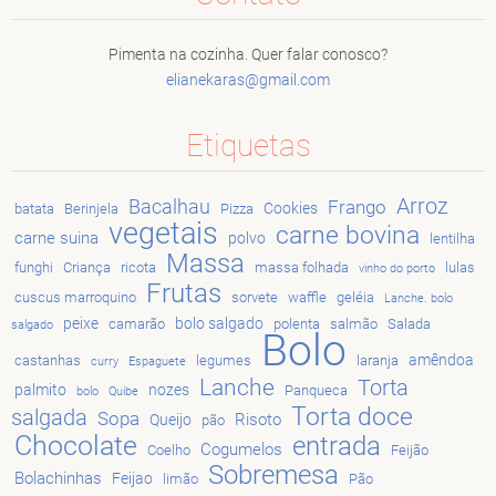
Pimenta na cozinha. Quer falar conosco?
elianeka
ras@gmai
l.com
Etiquetas
Arroz
Bacalhau
Frango
Cookies
batata
Berinjela
Pizza
vegetais
carne bovina
carne suina
polvo
lentilha
Massa
funghi
Criança
ricota
massa folhada
lulas
vinho do porto
Frutas
cuscus marroquino
sorvete
waffle
geléia
Lanche. bolo
peixe
bolo salgado
camarão
polenta
salmão
Salada
salgado
Bolo
amêndoa
castanhas
legumes
laranja
curry
Espaguete
Lanche
Torta
palmito
nozes
Panqueca
bolo
Quibe
Torta doce
salgada
Sopa
Risoto
Queijo
pão
Chocolate
entrada
Cogumelos
Coelho
Feijão
Sobremesa
Bolachinhas
Feijao
limão
Pão