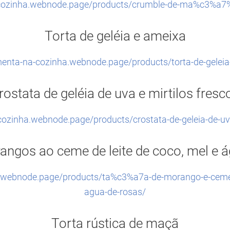
a-cozinha.webnode.page/products/crumble-de-ma%c3%a7
Torta de geléia e ameixa
menta-na-cozinha.webnode.page/products/torta-de-gelei
rostata de geléia de uva e mirtilos fresc
cozinha.webnode.page/products/crostata-de-geleia-de-uva
ngos ao ceme de leite de coco, mel e 
a.webnode.page/products/ta%c3%a7a-de-morango-e-ceme-
agua-de-rosas/
Torta rústica de maçã