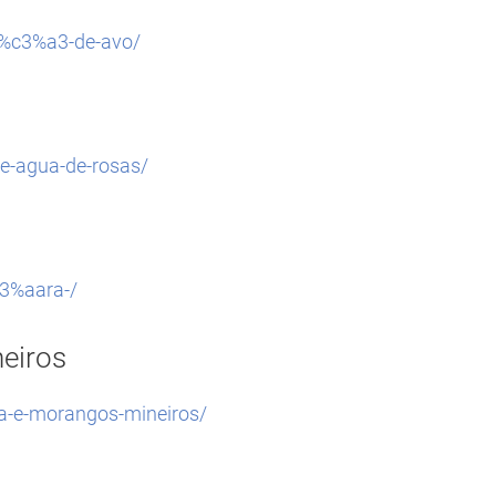
7%c3%a3-de-avo/
e-agua-de-rosas/
c3%aara-/
eiros
a-e-morangos-mineiros/