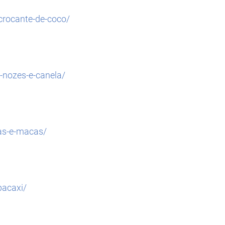
crocante-de-coco/
-nozes-e-canela/
as-e-macas/
bacaxi/