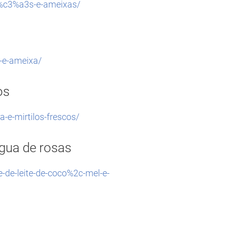
%c3%a3s-e-ameixas/
a-e-ameixa/
os
-e-mirtilos-frescos/
água de rosas
de-leite-de-coco%2c-mel-e-