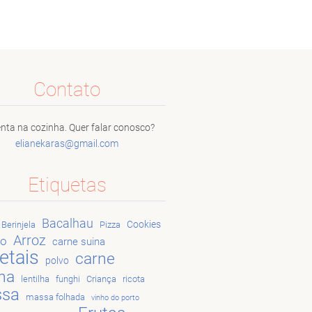
Contato
nta na cozinha. Quer falar conosco?
elianeka
ras@gmai
l.com
Etiquetas
Bacalhau
Cookies
Berinjela
Pizza
Arroz
go
carne suina
etais
carne
polvo
na
lentilha
funghi
Criança
ricota
sa
massa folhada
vinho do porto