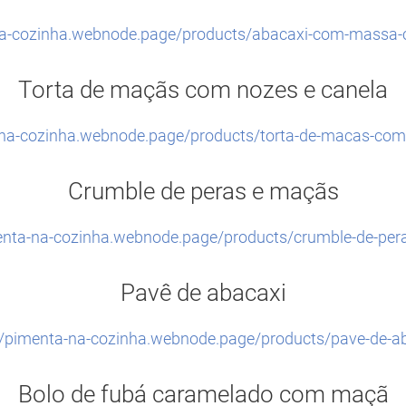
na-cozinha.webnode.page/products/abacaxi-com-massa-
Torta de maçãs com nozes e canela
-na-cozinha.webnode.page/products/torta-de-macas-com
Crumble de peras e maçãs
menta-na-cozinha.webnode.page/products/crumble-de-per
Pavê de abacaxi
//pimenta-na-cozinha.webnode.page/products/pave-de-a
Bolo de fubá caramelado com maçã