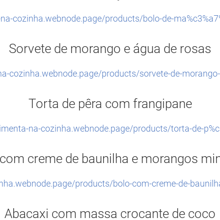
a-na-cozinha.webnode.page/products/bolo-de-ma%c3%a
Sorvete de morango e água de rosas
-na-cozinha.webnode.page/products/sorvete-de-morango-
Torta de pêra com frangipane
pimenta-na-cozinha.webnode.page/products/torta-de-p%
 com creme de baunilha e morangos min
zinha.webnode.page/products/bolo-com-creme-de-baunilh
Abacaxi com massa crocante de coco