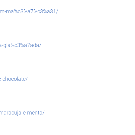
o-com-ma%c3%a7%c3%a31/
ja-gla%c3%a7ada/
-chocolate/
-maracuja-e-menta/