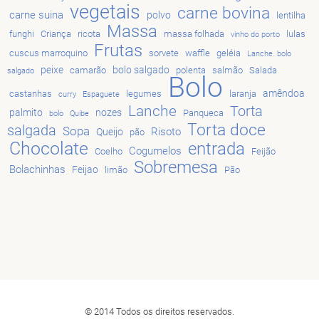
vegetais
carne bovina
carne suina
polvo
lentilha
Massa
funghi
Criança
ricota
massa folhada
lulas
vinho do porto
Frutas
cuscus marroquino
sorvete
waffle
geléia
Lanche. bolo
peixe
bolo salgado
camarão
polenta
salmão
Salada
salgado
Bolo
amêndoa
castanhas
legumes
laranja
curry
Espaguete
Lanche
Torta
palmito
nozes
Panqueca
bolo
Quibe
Torta doce
salgada
Sopa
Risoto
Queijo
pão
Chocolate
entrada
Cogumelos
Coelho
Feijão
Sobremesa
Bolachinhas
Feijao
limão
Pão
© 2014 Todos os direitos reservados.