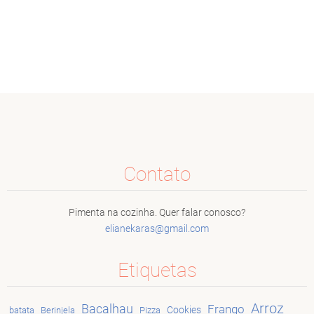
Contato
Pimenta na cozinha. Quer falar conosco?
elianeka
ras@gmai
l.com
Etiquetas
Arroz
Bacalhau
Frango
Cookies
batata
Berinjela
Pizza