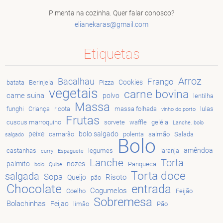
Pimenta na cozinha. Quer falar conosco?
elianeka
ras@gmai
l.com
Etiquetas
Arroz
Bacalhau
Frango
Cookies
batata
Berinjela
Pizza
vegetais
carne bovina
carne suina
polvo
lentilha
Massa
funghi
Criança
ricota
massa folhada
lulas
vinho do porto
Frutas
cuscus marroquino
sorvete
waffle
geléia
Lanche. bolo
peixe
bolo salgado
camarão
polenta
salmão
Salada
salgado
Bolo
amêndoa
castanhas
legumes
laranja
curry
Espaguete
Lanche
Torta
palmito
nozes
Panqueca
bolo
Quibe
Torta doce
salgada
Sopa
Risoto
Queijo
pão
Chocolate
entrada
Cogumelos
Coelho
Feijão
Sobremesa
Bolachinhas
Feijao
limão
Pão