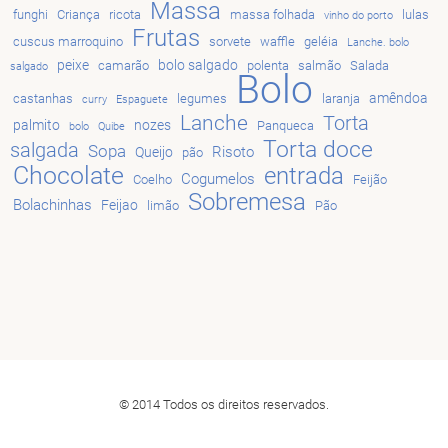
Massa
funghi
Criança
ricota
massa folhada
lulas
vinho do porto
Frutas
cuscus marroquino
sorvete
waffle
geléia
Lanche. bolo
peixe
bolo salgado
camarão
polenta
salmão
Salada
salgado
Bolo
amêndoa
castanhas
legumes
laranja
curry
Espaguete
Lanche
Torta
palmito
nozes
Panqueca
bolo
Quibe
Torta doce
salgada
Sopa
Risoto
Queijo
pão
Chocolate
entrada
Cogumelos
Coelho
Feijão
Sobremesa
Bolachinhas
Feijao
limão
Pão
© 2014 Todos os direitos reservados.