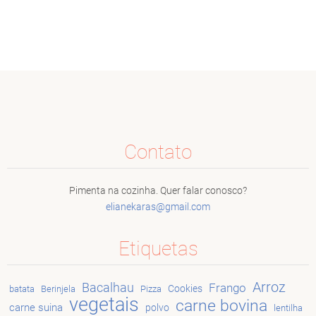
Contato
Pimenta na cozinha. Quer falar conosco?
elianeka
ras@gmai
l.com
Etiquetas
Arroz
Bacalhau
Frango
Cookies
batata
Berinjela
Pizza
vegetais
carne bovina
carne suina
polvo
lentilha