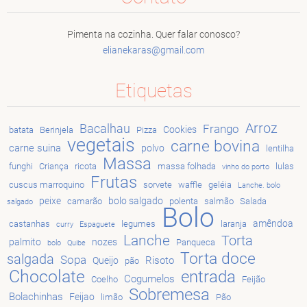
Pimenta na cozinha. Quer falar conosco?
elianeka
ras@gmai
l.com
Etiquetas
Arroz
Bacalhau
Frango
Cookies
batata
Berinjela
Pizza
vegetais
carne bovina
carne suina
polvo
lentilha
Massa
funghi
Criança
ricota
massa folhada
lulas
vinho do porto
Frutas
cuscus marroquino
sorvete
waffle
geléia
Lanche. bolo
peixe
bolo salgado
camarão
polenta
salmão
Salada
salgado
Bolo
amêndoa
castanhas
legumes
laranja
curry
Espaguete
Lanche
Torta
palmito
nozes
Panqueca
bolo
Quibe
Torta doce
salgada
Sopa
Risoto
Queijo
pão
Chocolate
entrada
Cogumelos
Coelho
Feijão
Sobremesa
Bolachinhas
Feijao
limão
Pão