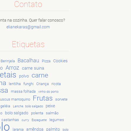
Contato
nta na cozinha. Quer falar conosco?
elianeka
ras@gmai
l.com
Etiquetas
Bacalhau
Cookies
Berinjela
Pizza
Arroz
go
carne suina
etais
carne
polvo
na
lentilha
funghi
Criança
ricota
sa
massa folhada
vinho do porto
Frutas
uscus marroquino
sorvete
peixe
geléia
Lanche. bolo salgado
bolo salgado
ão
polenta
salmão
castanhas
legumes
curry
Espaguete
lo
amêndoa
palmito
laranja
bolo