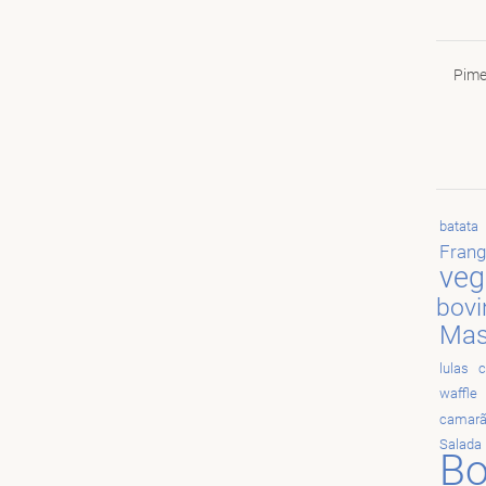
Pime
batata
Fran
veg
bovi
Mas
lulas
c
waffle
camar
Salada
Bo