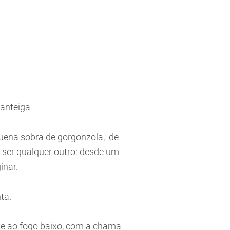
manteiga
uena sobra de gorgonzola, de
 ser qualquer outro: desde um
inar.
ta.
eve ao fogo baixo, com a chama