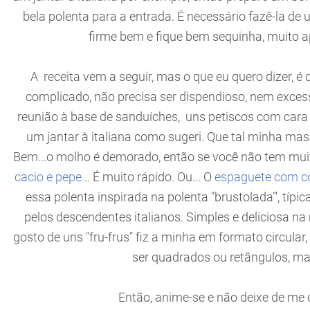
bela polenta para a entrada. É necessário fazê-la de 
firme bem e fique bem sequinha, muito a
A receita vem a seguir, mas o que eu quero dizer, é 
complicado, não precisa ser dispendioso, nem exce
reunião à base de sanduíches, uns petiscos com cara
um jantar à italiana como sugeri. Que tal minha m
Bem...o molho é demorado, então se você não tem mui
cacio e pepe.
.. É muito rápido. Ou... O
espaguete com c
essa polenta inspirada na polenta "brustolada"', típi
pelos descendentes italianos. Simples e deliciosa
gosto de uns "fru-frus" fiz a minha em formato circul
ser quadrados ou retângulos, mai
Então, anime-se e não deixe de me c