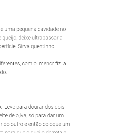
a e uma pequena cavidade no
queijo, deixe ultrapassar a
erfície. Sirva quentinho.
iferentes, com o menor fiz a
do.
lo. Leve para dourar dos dois
ite de o,iva, só para dar um
ar do outro e então coloque um
ra para que o queijo derreta e