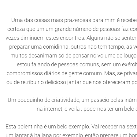
Uma das coisas mais prazerosas para mim é recebe
certeza que um um grande número de pessoas faz cor
vezes diminuem estes encontros. Alguns não se sente
preparar uma comidinha, outros não tem tempo, às vez
muitos desanimam só de pensar no volume de louça qu
estou falando de pessoas comuns, sem um exérci
compromissos diários de gente comum. Mas, se privar
ou de retribuir o delicioso jantar que nos ofereceram p
Um pouquinho de criatividade, um passeio pelas inú
na internet, e voilà : podemos ter um belo
Esta polentinha é um belo exemplo. Vai receber na sex
um jantar à italiana por exemplo, então prepare um bo