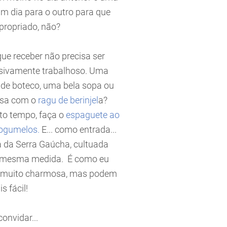
um dia para o outro para que
propriado, não?
que receber não precisa ser
ssivamente trabalhoso. Uma
 de boteco, uma bela sopa ou
assa com o
ragu de berinjel
a?
to tempo, faça o
espaguete ao
ogumelos.
E... como entrada...
ca da Serra Gaúcha, cultuada
 na mesma medida. É como eu
ar, muito charmosa, mas podem
s fácil!
onvidar...