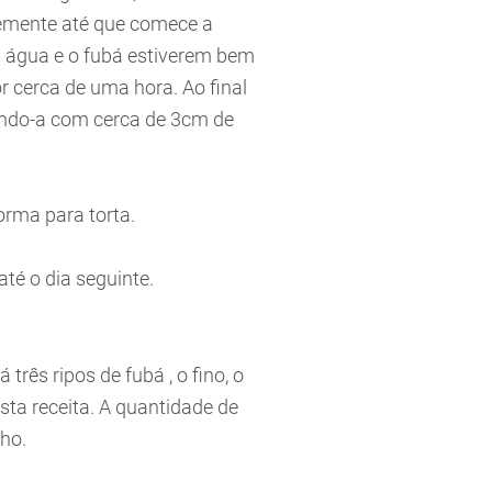
temente até que comece a
a água e o fubá estiverem bem
r cerca de uma hora. Ao final
ando-a com cerca de 3cm de
orma para torta.
até o dia seguinte.
três ripos de fubá , o fino, o
ta receita. A quantidade de
nho.