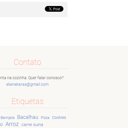
Contato
nta na cozinha. Quer falar conosco?
elianeka
ras@gmai
l.com
Etiquetas
Bacalhau
Cookies
Berinjela
Pizza
Arroz
go
carne suina