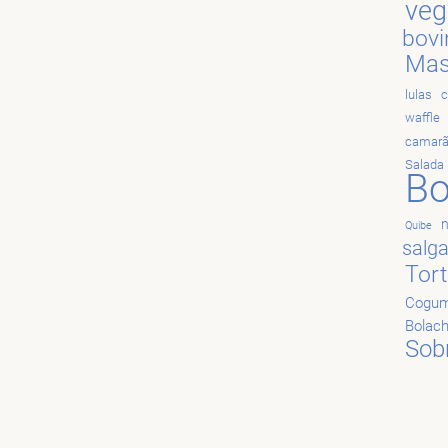
veg
bovi
Mas
lulas
c
waffle
camar
Salada
Bo
Quibe
salg
Tor
Cogum
Bolac
Sob