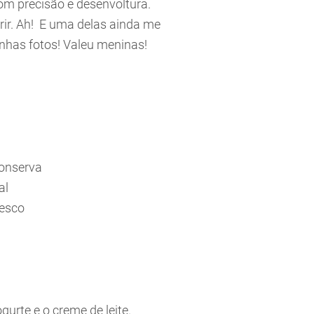
om precisão e desenvoltura.
rir. Ah! E uma delas ainda me
nhas fotos! Valeu meninas!
conserva
al
resco
gurte e o creme de leite.