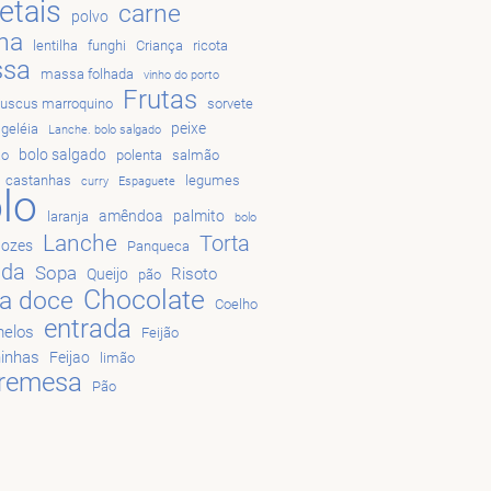
etais
carne
polvo
na
lentilha
funghi
Criança
ricota
sa
massa folhada
vinho do porto
Frutas
uscus marroquino
sorvete
peixe
geléia
Lanche. bolo salgado
bolo salgado
ão
polenta
salmão
castanhas
legumes
curry
Espaguete
lo
amêndoa
palmito
laranja
bolo
Lanche
Torta
nozes
Panqueca
ada
Sopa
Risoto
Queijo
pão
Chocolate
ta doce
Coelho
entrada
elos
Feijão
hinhas
Feijao
limão
remesa
Pão