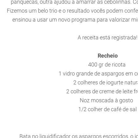
panquecas, outra ajudou a amarrar as cebolinhas. C
Fizemos um belo trio e o resultado vocês podem confe
ensinou a usar um novo programa para valorizar mi
A receita está registrada!
Recheio
400 gr de ricota
1 vidro grande de aspargos em 
2 colheres de iogurte natur
2 colheres de creme de leite f
Noz moscada à gosto
1/2 colher de café de sal
Bata no liquidificador os aspargos escorridos, o io