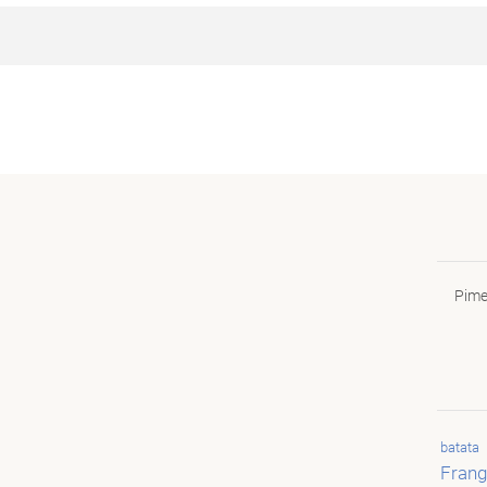
Pime
batata
Fran