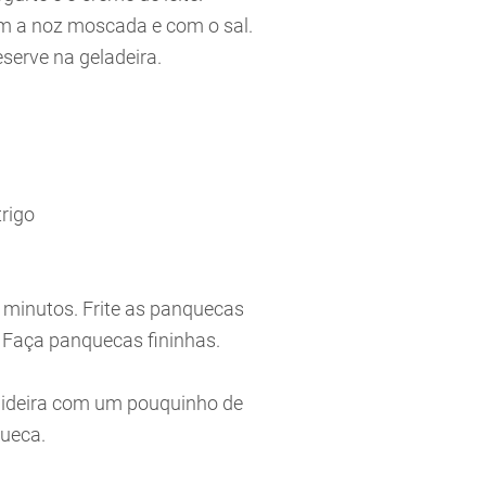
com a noz moscada e com o sal.
eserve na geladeira.
trigo
o minutos. Frite as panquecas
. Faça panquecas fininhas.
rigideira com um pouquinho de
queca.