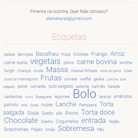
Pimenta na cozinha. Quer falar conosco?
elianeka
ras@gmai
l.com
Etiquetas
Arroz
Bacalhau
Frango
Cookies
batata
Berinjela
Pizza
vegetais
carne bovina
carne suina
polvo
lentilha
Massa
funghi
Criança
ricota
massa folhada
lulas
vinho do porto
Frutas
cuscus marroquino
sorvete
waffle
geléia
Lanche. bolo
peixe
bolo salgado
camarão
polenta
salmão
Salada
salgado
Bolo
amêndoa
castanhas
legumes
laranja
curry
Espaguete
Lanche
Torta
palmito
nozes
Panqueca
bolo
Quibe
Torta doce
salgada
Sopa
Risoto
Queijo
pão
Chocolate
entrada
Cogumelos
Coelho
Feijão
Sobremesa
Bolachinhas
Feijao
limão
Pão