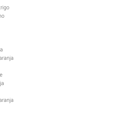
trigo
ho
va
laranja
e
ja
laranja