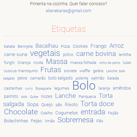
Pimenta na cozinha. Quer falar conosco?
elianeka
ras@gmai
l.com
Etiquetas
Arroz
Bacalhau
Frango
Cookies
batata
Berinjela
Pizza
vegetais
carne bovina
carne suina
polvo
lentilha
Massa
funghi
Criança
ricota
massa folhada
lulas
vinho do porto
Frutas
cuscus marroquino
sorvete
waffle
geléia
Lanche. bolo
peixe
bolo salgado
camarão
polenta
salmão
Salada
salgado
Bolo
amêndoa
castanhas
legumes
laranja
curry
Espaguete
Lanche
Torta
palmito
nozes
Panqueca
bolo
Quibe
Torta doce
salgada
Sopa
Risoto
Queijo
pão
Chocolate
entrada
Cogumelos
Coelho
Feijão
Sobremesa
Bolachinhas
Feijao
limão
Pão