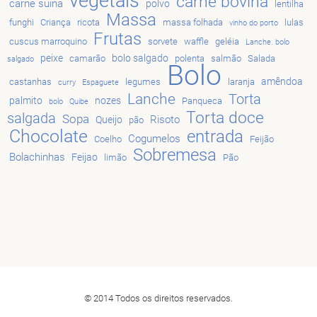
vegetais
carne bovina
carne suina
polvo
lentilha
Massa
funghi
Criança
ricota
massa folhada
lulas
vinho do porto
Frutas
cuscus marroquino
sorvete
waffle
geléia
Lanche. bolo
peixe
bolo salgado
camarão
polenta
salmão
Salada
salgado
Bolo
amêndoa
castanhas
legumes
laranja
curry
Espaguete
Lanche
Torta
palmito
nozes
Panqueca
bolo
Quibe
Torta doce
salgada
Sopa
Risoto
Queijo
pão
Chocolate
entrada
Cogumelos
Coelho
Feijão
Sobremesa
Bolachinhas
Feijao
limão
Pão
© 2014 Todos os direitos reservados.